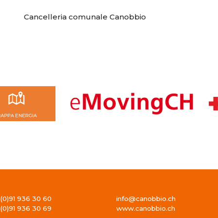
Cancelleria comunale Canobbio
(0)91 936 30 60
info@canobbio.ch
(0)91 936 30 69
www.canobbio.ch