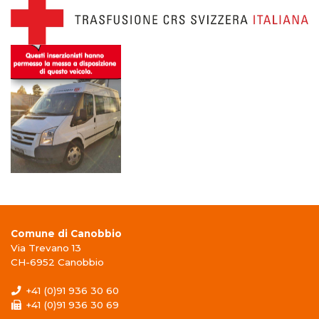
Comune di Canobbio
Via Trevano 13
CH-6952 Canobbio
+41 (0)91 936 30 60
+41 (0)91 936 30 69