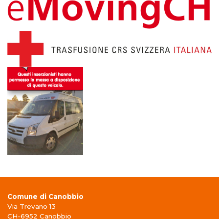
Comune di Canobbio
Via Trevano 13
CH-6952 Canobbio