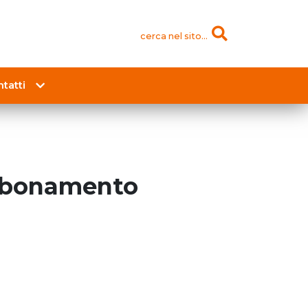
cerca nel sito...
tatti
abbonamento