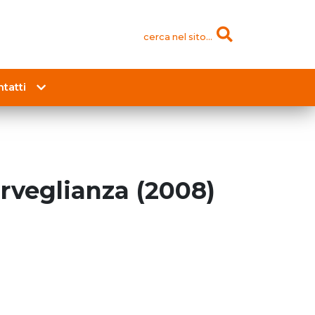
cerca nel sito...
tatti
rveglianza (2008)