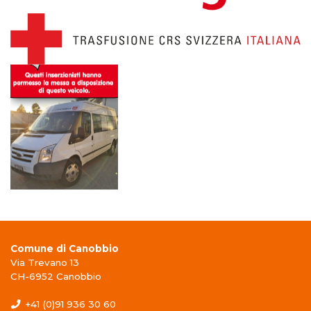
Comune di Canobbio
Via Trevano 13
CH-6952 Canobbio
+41 (0)91 936 30 60