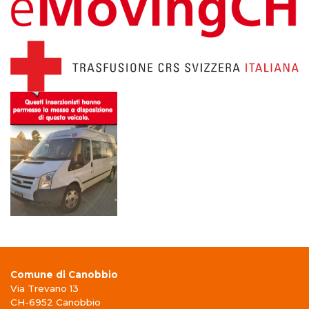
Comune di Canobbio
Via Trevano 13
CH-6952 Canobbio