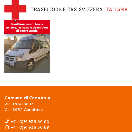
Comune di Canobbio
Via Trevano 13
CH-6952 Canobbio
+41 (0)91 936 30 60
+41 (0)91 936 30 69