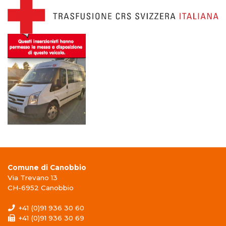
Comune di Canobbio
Via Trevano 13
CH-6952 Canobbio
+41 (0)91 936 30 60
+41 (0)91 936 30 69