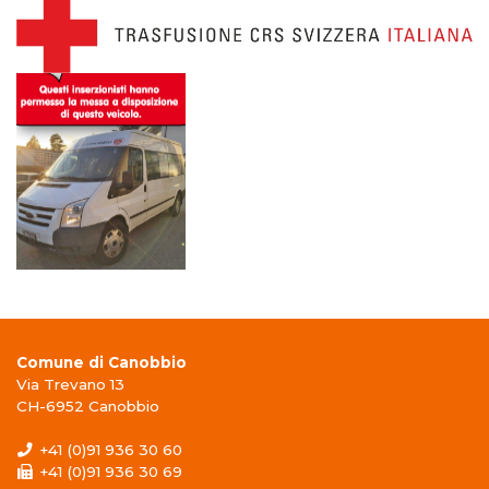
Comune di Canobbio
Via Trevano 13
CH-6952 Canobbio
+41 (0)91 936 30 60
+41 (0)91 936 30 69