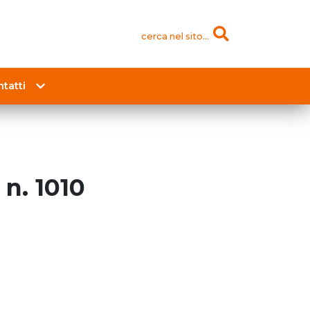
cerca nel sito...
tatti
n. 1010