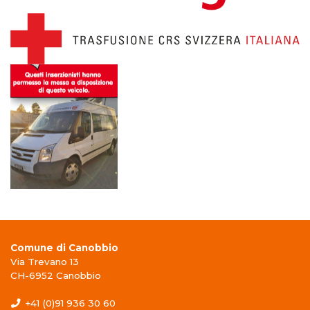
Comune di Canobbio
Via Trevano 13
CH-6952 Canobbio
+41 (0)91 936 30 60