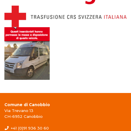
Comune di Canobbio
Via Trevano 13
CH-6952 Canobbio
+41 (0)91 936 30 60