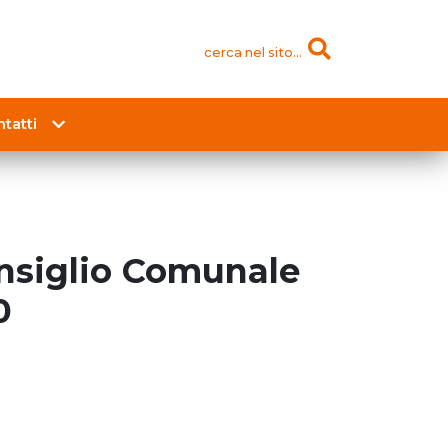
cerca nel sito...
tatti
onsiglio Comunale
0