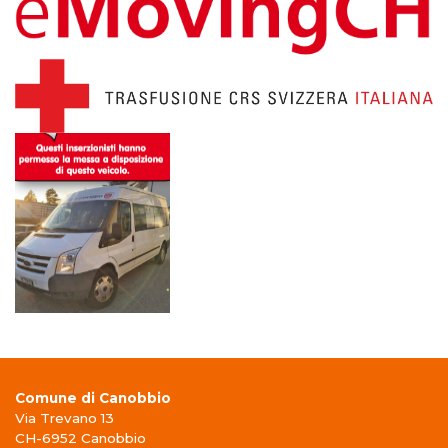
Comune di Canobbio
Via Trevano 13
CH-6952 Canobbio