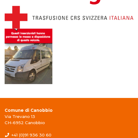
Comune di Canobbio
Via Trevano 13
CH-6952 Canobbio
+41 (0)91 936 30 60