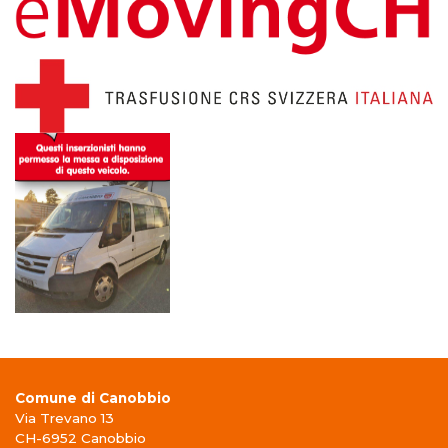
Comune di Canobbio
Via Trevano 13
CH-6952 Canobbio