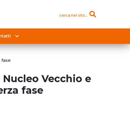
cerca nel sito...
tatti
 fase
a Nucleo Vecchio e
erza fase