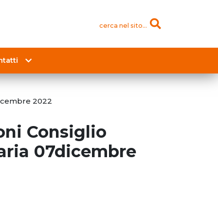
cerca nel sito...
tatti
7dicembre 2022
oni Consiglio
aria 07dicembre