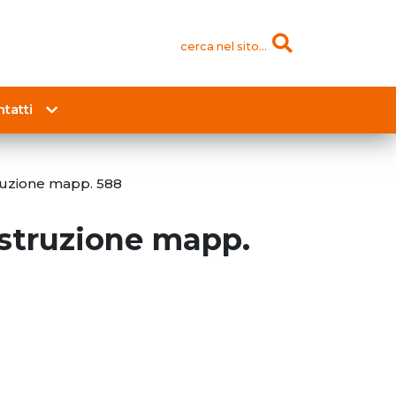
cerca nel sito...
tatti
ruzione mapp. 588
struzione mapp.