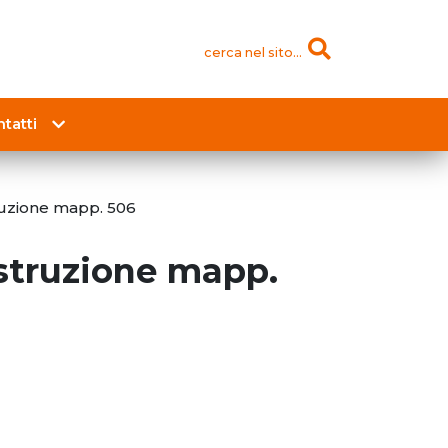
cerca nel sito...
tatti
uzione mapp. 506
struzione mapp.