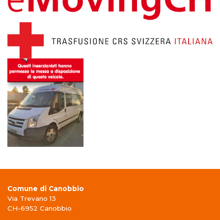
Comune di Canobbio
Via Trevano 13
CH-6952 Canobbio