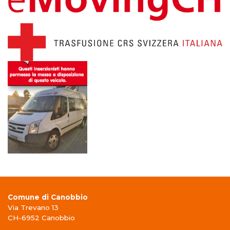
Comune di Canobbio
Via Trevano 13
CH-6952 Canobbio