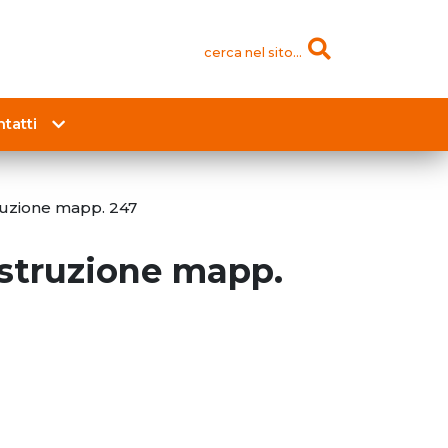
cerca nel sito...
tatti
uzione mapp. 247
struzione mapp.