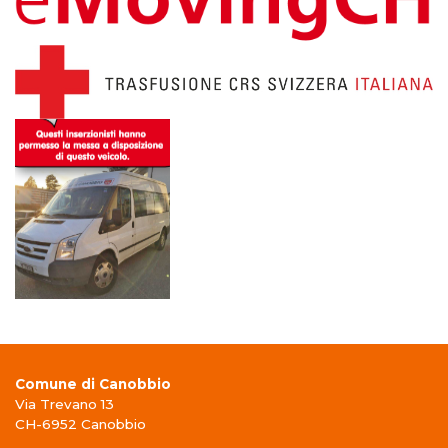
Comune di Canobbio
Via Trevano 13
CH-6952 Canobbio