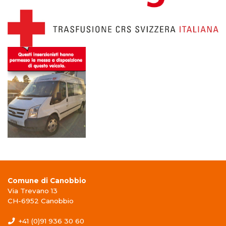
Comune di Canobbio
Via Trevano 13
CH-6952 Canobbio
+41 (0)91 936 30 60